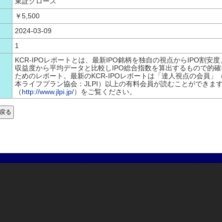
東証グロース
￥5,500
2024-03-09
1
KCR-IPOレポートとは、最新IPO銘柄を独自の視点からIPO割安度、
収益度から平均データと比較しIPO総合指数を算出するもので的確
ためのレポート。最新のKCR-IPOレポートは「達人視点の会員」
本ライフプラン協会：JLPI）以上の有料会員が読むことができま
（
http://www.jlpi.jp/
）をご覧ください。