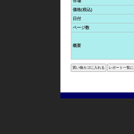
市場
価格(税込)
日付
ページ数
概要