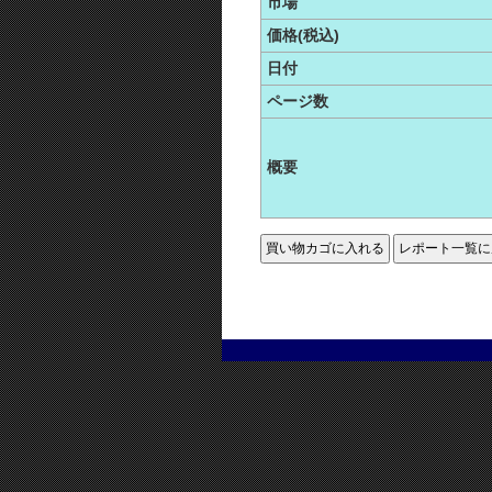
市場
価格(税込)
日付
ページ数
概要