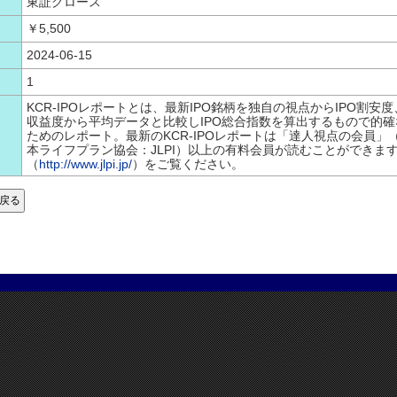
東証グロース
￥5,500
2024-06-15
1
KCR-IPOレポートとは、最新IPO銘柄を独自の視点からIPO割安度、
収益度から平均データと比較しIPO総合指数を算出するもので的確
ためのレポート。最新のKCR-IPOレポートは「達人視点の会員」
本ライフプラン協会：JLPI）以上の有料会員が読むことができま
（
http://www.jlpi.jp/
）をご覧ください。