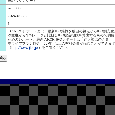
東証スタンダード
￥5,500
2024-06-25
1
KCR-IPOレポートとは、最新IPO銘柄を独自の視点からIPO割安度、
収益度から平均データと比較しIPO総合指数を算出するもので的確
ためのレポート。最新のKCR-IPOレポートは「達人視点の会員」
本ライフプラン協会：JLPI）以上の有料会員が読むことができま
（
http://www.jlpi.jp/
）をご覧ください。