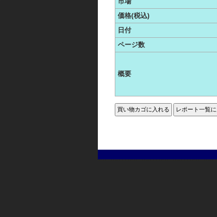
市場
価格(税込)
日付
ページ数
概要