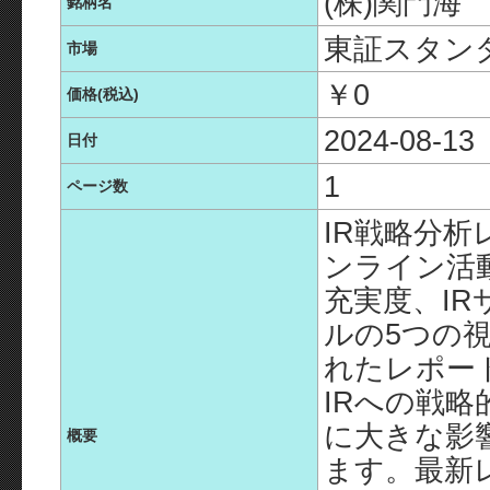
(株)関門海
銘柄名
東証スタン
市場
￥0
価格(税込)
2024-08-13
日付
1
ページ数
IR戦略分析
ンライン活
充実度、IR
ルの5つの
れたレポー
IRへの戦
に大きな影
概要
ます。最新