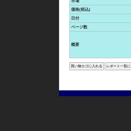
市場
価格(税込)
日付
ページ数
概要