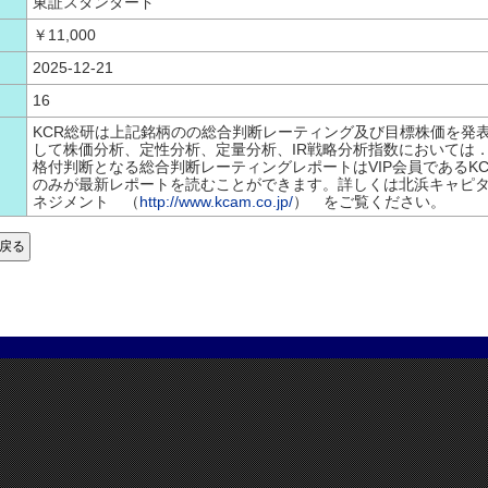
東証スタンダード
￥11,000
2025-12-21
16
KCR総研は上記銘柄のの総合判断レーティング及び目標株価を発
して株価分析、定性分析、定量分析、IR戦略分析指数においては．
格付判断となる総合判断レーティングレポートはVIP会員であるK
のみが最新レポートを読むことができます。詳しくは北浜キャピ
ネジメント （
http://www.kcam.co.jp/
） をご覧ください。