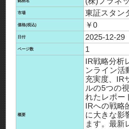
(株)プラネ
銘柄名
東証スタン
市場
￥0
価格(税込)
2025-12-29
日付
1
ページ数
IR戦略分析
ンライン活
充実度、IR
ルの5つの
れたレポー
IRへの戦
に大きな影
概要
ます。最新