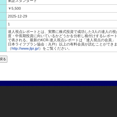
東証スタンダード
￥5,500
2025-12-29
1
達人視点レポートとは、実際に株式投資で成功した3人の達人の視
度・中長期投資に向いているかどうかを分析し格付けするレポート
で表される。最新のKCR-達人視点レポートは「達人視点の会員」
日本ライフプラン協会：JLPI）以上の有料会員が読むことができ
（
http://www.jlpi.jp/
）をご覧ください。