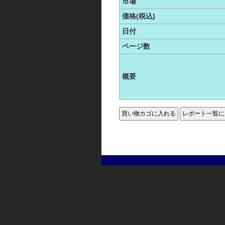
市場
価格(税込)
日付
ページ数
概要