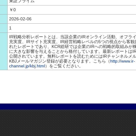
東証プライム
￥0
2026-02-06
1
IR戦略分析レポートとは、当該企業のIRオンライン活動、オフライ
充実度、IRサイト充実度、IR経営戦略レベルの5つの視点から客
れたレポートであり、KCR総研では企業のIRへの戦略的取組みが
に大きな影響を与えることから格付しています。最新レポートはI
公開されています。無料レポートを読むためにはIRチャンネルメ
KBJメールマガジン登録が必要となります。こちら（
http://www.ir-
channel.jp/kbj.html
）をご覧ください。