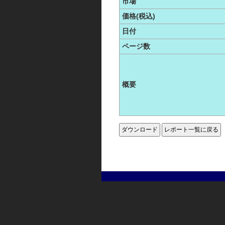
市場
価格(税込)
日付
ページ数
概要