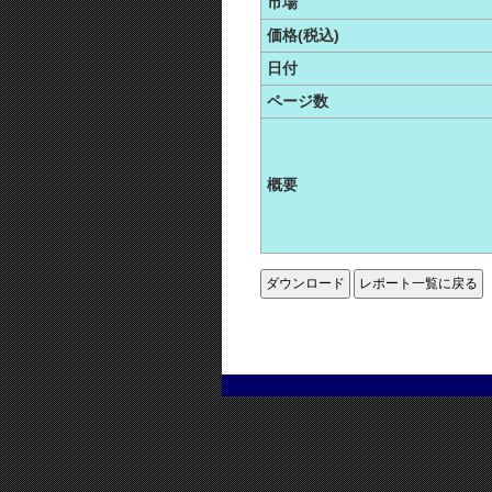
市場
価格(税込)
日付
ページ数
概要