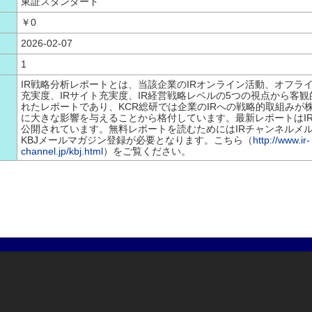
東証スタンダード
￥0
2026-02-07
1
IR戦略分析レポートとは、当該企業のIRオンライン活動、オフライ
充実度、IRサイト充実度、IR経営戦略レベルの5つの視点から客
れたレポートであり、KCR総研では企業のIRへの戦略的取組みが
に大きな影響を与えることから格付しています。最新レポートはI
公開されています。無料レポートを読むためにはIRチャンネルメ
KBJメールマガジン登録が必要となります。こちら（
http://www.ir-
channel.jp/kbj.html
）をご覧ください。