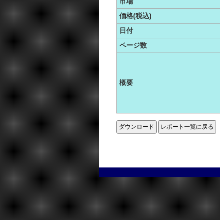
市場
価格(税込)
日付
ページ数
概要