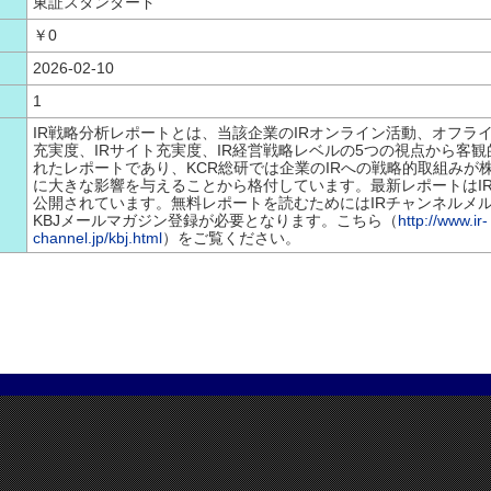
東証スタンダード
￥0
2026-02-10
1
IR戦略分析レポートとは、当該企業のIRオンライン活動、オフライ
充実度、IRサイト充実度、IR経営戦略レベルの5つの視点から客
れたレポートであり、KCR総研では企業のIRへの戦略的取組みが
に大きな影響を与えることから格付しています。最新レポートはI
公開されています。無料レポートを読むためにはIRチャンネルメ
KBJメールマガジン登録が必要となります。こちら（
http://www.ir-
channel.jp/kbj.html
）をご覧ください。