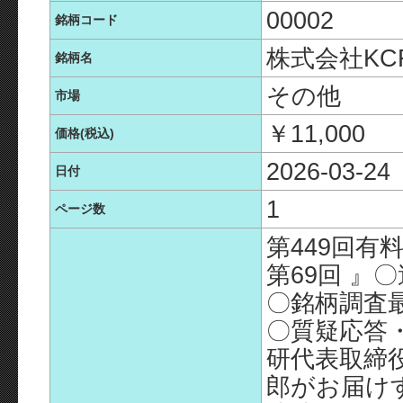
00002
銘柄コード
株式会社KC
銘柄名
その他
市場
￥11,000
価格(税込)
2026-03-24
日付
1
ページ数
第449回有
第69回 』
〇銘柄調査
〇質疑応答
研代表取締
郎がお届け