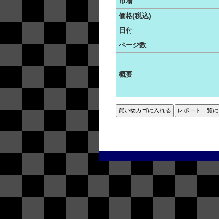
市場
価格(税込)
日付
ページ数
概要