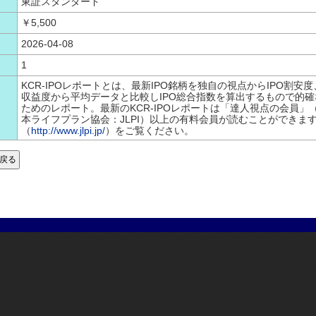
東証スタンダード
￥5,500
2026-04-08
1
KCR-IPOレポートとは、最新IPO銘柄を独自の視点からIPO割安度、
収益度から平均データと比較しIPO総合指数を算出するもので的確
ためのレポート。最新のKCR-IPOレポートは「達人視点の会員」
本ライフプラン協会：JLPI）以上の有料会員が読むことができま
（
http://www.jlpi.jp/
）をご覧ください。