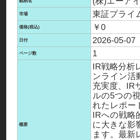
(株)エーア
銘柄名
東証プライ
市場
￥0
価格(税込)
2026-05-07
日付
1
ページ数
IR戦略分析
ンライン活
充実度、IR
ルの5つの
れたレポー
IRへの戦
に大きな影
概要
ます。最新