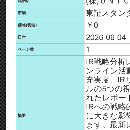
(株)ＵＮＩ
銘柄名
東証スタン
市場
￥0
価格(税込)
2026-06-04
日付
1
ページ数
IR戦略分析
ンライン活
充実度、IR
ルの5つの
れたレポー
IRへの戦
に大きな影
概要
ます。最新