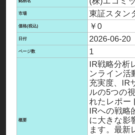
(株)エコミ
銘柄名
東証スタン
市場
￥0
価格(税込)
2026-06-20
日付
1
ページ数
IR戦略分析
ンライン活
充実度、IR
ルの5つの
れたレポー
IRへの戦
に大きな影
概要
ます。最新