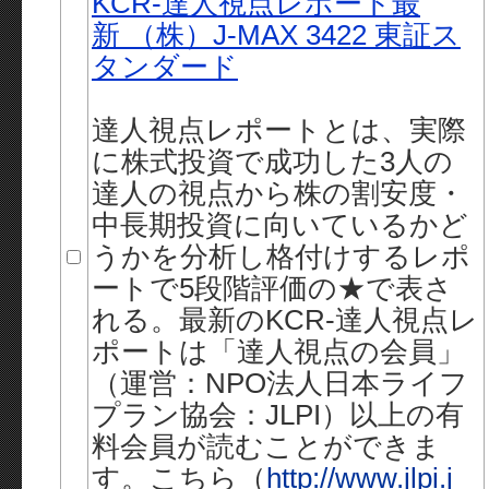
KCR-達人視点レポート最
新 （株）J-MAX 3422 東証ス
タンダード
達人視点レポートとは、実際
に株式投資で成功した3人の
達人の視点から株の割安度・
中長期投資に向いているかど
うかを分析し格付けするレポ
ートで5段階評価の★で表さ
れる。最新のKCR-達人視点レ
ポートは「達人視点の会員」
（運営：NPO法人日本ライフ
プラン協会：JLPI）以上の有
料会員が読むことができま
す。こちら（
http://www.jlpi.j