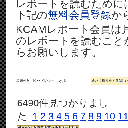
レポートを読むために
下記の
無料会員登録
か
KCAMレポート会員
のレポートを読むこと
らお願いします。
新たに検索をする(
高度
表示件数
件/ページあたり
6490件見つかりまし
た
1
2
3
4
5
6
7
8
9
10
1