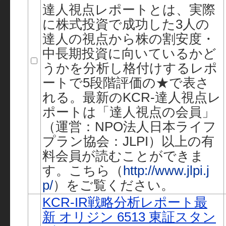
達人視点レポートとは、実際
に株式投資で成功した3人の
達人の視点から株の割安度・
中長期投資に向いているかど
うかを分析し格付けするレポ
ートで5段階評価の★で表さ
れる。最新のKCR-達人視点レ
ポートは「達人視点の会員」
（運営：NPO法人日本ライフ
プラン協会：JLPI）以上の有
料会員が読むことができま
す。こちら（
http://www.jlpi.j
p/
）をご覧ください。
KCR-IR戦略分析レポート最
新 オリジン 6513 東証スタン