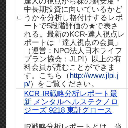
達人の視点から株の割安度・
中長期投資に向いているかど
うかを分析し格付けするレポ
ートで5段階評価の★で表さ
れる。最新のKCR-達人視点レ
ポートは「達人視点の会員」
（運営：NPO法人日本ライフ
プラン協会：JLPI）以上の有
料会員が読むことができま
す。こちら（
http://www.jlpi.j
p/
）をご覧ください。
KCR-IR戦略分析レポート最
新 メンタルヘルステクノロ
ジーズ 9218 東証グロース
IR戦略分析レポートとは、当