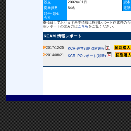
設立
2002年01月
資本
従業員数
64名
電話
競合･類似
会社
※掲載しております基本情報は原則レポート作成時のも
※レポートの読み方は
こちら
をご覧ください。
KCAM 情報レポート
2017/12/25
KCR-経営戦略取材速報
2014/08/21
KCR-IPOレポート(最新)