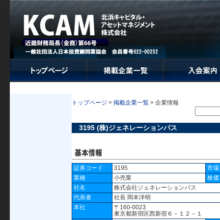
トップページ
>
掲載企業一覧
> 企業情報
3195 (株)ジェネレーションパス
証券コード
3195
市場
業種
小売業
株価
社名
株式会社ジェネレーションパス
代表者
社長 岡本洋明
本社
〒160-0023
東京都新宿区西新宿６－１２－１