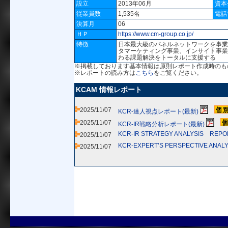
設立
2013年06月
資本
従業員数
1,535名
電話
決算月
06
ＨＰ
https://www.cm-group.co.jp/
特徴
日本最大級のパネルネットワークを事業
タマーケティング事業、インサイト事業
わる課題解決をトータルに支援する
※掲載しております基本情報は原則レポート作成時のも
※レポートの読み方は
こちら
をご覧ください。
KCAM 情報レポート
2025/11/07
KCR-達人視点レポート(最新)
2025/11/07
KCR-IR戦略分析レポート(最新)
KCR-IR STRATEGY ANALYSIS REP
2025/11/07
KCR-EXPERT’S PERSPECTIVE ANAL
2025/11/07