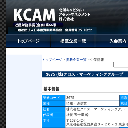
トップページ
>
掲載企業一覧
> 企業情報
3675 (株)クロス・マーケティンググループ
証券コード
3675
市場
業種
情報・通信業
株価
社名
株式会社クロス・マーケティンググル
代表者
社長 五十嵐 幹
本社
〒163-1424
東京都新宿区西新宿３－２０－２ 東京