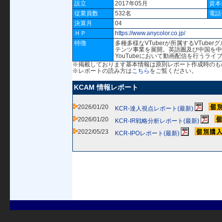
設立
2017年05月
資本
従業員数
532名
電話
決算月
04
ＨＰ
https://www.anycolor.co.jp/
特徴
多種多様なVTuberが所属するVTub
テンツ事業を展開。英語圏及び中国を中心
YouTubeにおいて動画配信を行うラ
※掲載しております基本情報は原則レポート作成時のも
※レポートの読み方は
こちら
をご覧ください。
KCAM 情報レポート
2026/01/20
KCR-達人視点レポート(最新)
2026/01/20
KCR-IR戦略分析レポート(最新)
2022/05/23
KCR-IPOレポート(最新)