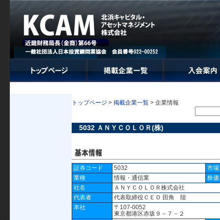
トップページ
>
掲載企業一覧
> 企業情報
5032 ＡＮＹＣＯＬＯＲ(株)
証券コード
5032
市場
業種
情報・通信業
株価
社名
ＡＮＹＣＯＬＯＲ株式会社
代表者
代表取締役ＣＥＯ 田角 陸
本社
〒107-0052
東京都港区赤坂９－７－２