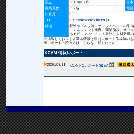
設立
2019年07月
資本
従業員数
397名
電話
決算月
03
ＨＰ
https://hitotohito-hd.co.jp
特徴
野球やゴルフ等スポーツイベントの準備
トマネジメント業務、商業施設、オフィ
あるビルマネジメント業務、人材派遣
※掲載しております基本情報は原則レポート作成時のも
※レポートの読み方は
こちら
をご覧ください。
KCAM 情報レポート
2026/03/11
KCR-IPOレポート(最新)