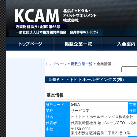
トップページ
>
掲載企業一覧
> 企業情報
549A ヒトトヒトホールディングス(株)
証券コード
549A
市場
業種
サービス業
株価
社名
ヒトトヒトホールディングス株式会社
代表者
代表取締役社長 兼 グループCEO 松
本社
〒150-0001
東京都渋谷区神宮前二丁目21番９号