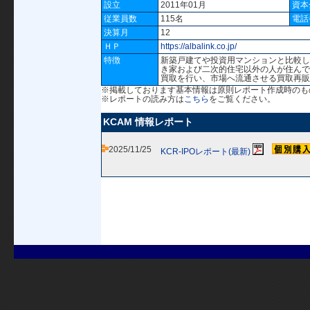
設立
2011年01月
資本
従業員数
115名
電話
決算月
12
ＨＰ
https://albalink.co.jp/
特徴
新築戸建てや投資用マンションと比較し
き家および二次的住宅以外の人が住んで
買取を行い、市場へ流通させる買取再販
※掲載しております基本情報は原則レポート作成時のも
※レポートの読み方は
こちら
をご覧ください。
KCAM 情報レポート
2025/11/25
KCR-IPOレポート(最新)