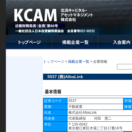
トップページ
>
掲載企業一覧
> 企業情報
5537 (株)AlbaLink
証券コード
5537
市場
業種
不動産業
株価
社名
株式会社AlbaLink
代表者
代表取締役 河田 憲二
本社
〒135-0042
東京都江東区木場二丁目17番16号