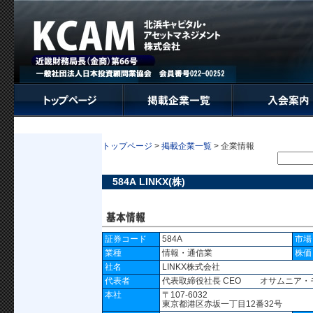
トップページ
>
掲載企業一覧
> 企業情報
584A LINKX(株)
証券コード
584A
市場
業種
情報・通信業
株価
社名
LINKX株式会社
代表者
代表取締役社長 CEO オサムニア・
本社
〒107-6032
東京都港区赤坂一丁目12番32号