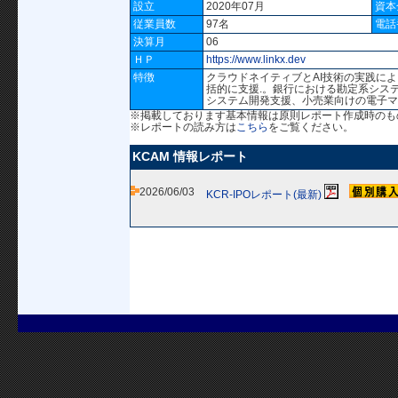
設立
2020年07月
資本
従業員数
97名
電話
決算月
06
ＨＰ
https://www.linkx.dev
特徴
クラウドネイティブとAI技術の実践に
括的に支援.。銀行における勘定系システ
システム開発支援、小売業向けの電子
※掲載しております基本情報は原則レポート作成時のも
※レポートの読み方は
こちら
をご覧ください。
KCAM 情報レポート
2026/06/03
KCR-IPOレポート(最新)