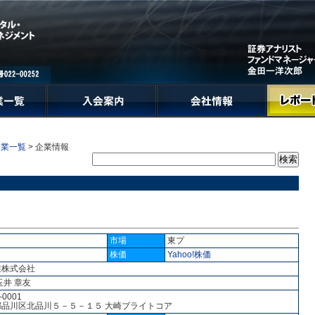
企業一覧
> 企業情報
市場
東プ
株価
Yahoo!株価
業株式会社
玉井 章友
-0001
都品川区北品川５－５－１５ 大崎ブライトコア