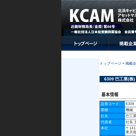
トップページ
>
掲載
6309 巴工業(株)
証券コード
6309
業種
機械
社名
巴工
代表者
社長 
本社
〒141
東京