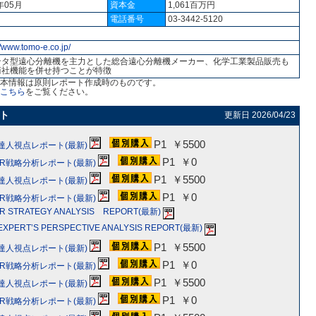
1年05月
資本金
1,061百万円
名
電話番号
03-3442-5120
//www.tomo-e.co.jp/
ンタ型遠心分離機を主力とした総合遠心分離機メーカー、化学工業製品販売も
商社機能を併せ持つことが特徴
本情報は原則レポート作成時のものです。
こちら
をご覧ください。
ート
更新日 2026/04/23
P1 ￥5500
-達人視点レポート(最新)
P1 ￥0
-IR戦略分析レポート(最新)
P1 ￥5500
-達人視点レポート(最新)
P1 ￥0
-IR戦略分析レポート(最新)
IR STRATEGY ANALYSIS REPORT(最新)
EXPERT’S PERSPECTIVE ANALYSIS REPORT(最新)
P1 ￥5500
-達人視点レポート(最新)
P1 ￥0
-IR戦略分析レポート(最新)
P1 ￥5500
-達人視点レポート(最新)
P1 ￥0
-IR戦略分析レポート(最新)