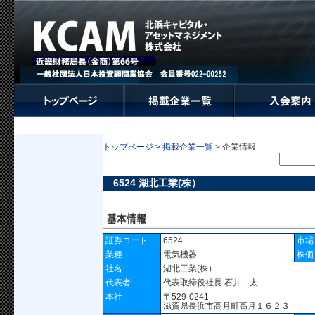
トップページ
>
掲載企業一覧
> 企業情報
6524 湖北工業(株）
証券コード
6524
市場
業種
電気機器
株価
社名
湖北工業(株）
代表者
代表取締役社長 石井 太
本社
〒529-0241
滋賀県長浜市高月町高月１６２３