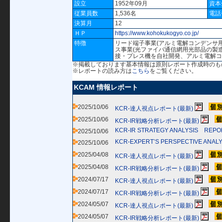
設立
1952年09月
資本
従業員数
1,536名
電話
決算月
12
ＨＰ
https://www.kohokukogyo.co.jp/
特徴
リード端子事業(アルミ電解コンデンサ
ス事業(光ファイバ通信網用光部品の製
接・プレス機を自社開発、アルミ電解
※掲載しております基本情報は原則レポート作成時のも
※レポートの読み方は
こちら
をご覧ください。
KCAM 情報レポート
2025/10/06
KCR-達人視点レポート(最新)
2025/10/06
KCR-IR戦略分析レポート(最新)
KCR-IR STRATEGY ANALYSIS REP
2025/10/06
KCR-EXPERT’S PERSPECTIVE ANAL
2025/10/06
2025/04/08
KCR-達人視点レポート(最新)
2025/04/08
KCR-IR戦略分析レポート(最新)
2024/07/17
KCR-達人視点レポート(最新)
2024/07/17
KCR-IR戦略分析レポート(最新)
2024/05/07
KCR-達人視点レポート(最新)
2024/05/07
KCR-IR戦略分析レポート(最新)